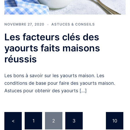
NOVEMBRE 27, 2020
ASTUCES & CONSEILS
Les facteurs clés des
yaourts faits maisons
réussis
Les bons à savoir sur les yaourts maison. Les
conditions de base pour faire des yaourts maison.
Astuces pour obtenir des yaourts […]
Pagination
<
1
2
3
…
10
des