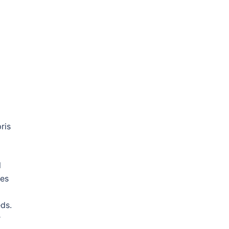
ris
l
Ces
eds.
r