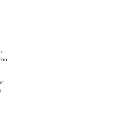
a
iron
er
s