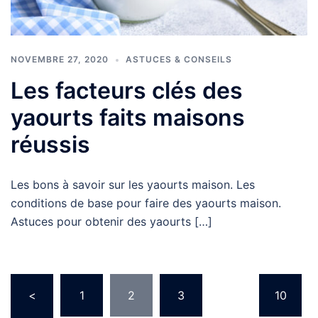
NOVEMBRE 27, 2020
ASTUCES & CONSEILS
Les facteurs clés des
yaourts faits maisons
réussis
Les bons à savoir sur les yaourts maison. Les
conditions de base pour faire des yaourts maison.
Astuces pour obtenir des yaourts […]
Pagination
<
1
2
3
…
10
des