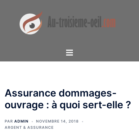
Aller
au
contenu
Ouvrir/fermer
le
menu
Assurance dommages-
ouvrage : à quoi sert-elle ?
PAR
ADMIN
NOVEMBRE 14, 2018
ARGENT & ASSURANCE