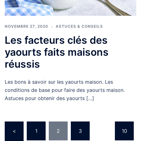
NOVEMBRE 27, 2020
ASTUCES & CONSEILS
Les facteurs clés des
yaourts faits maisons
réussis
Les bons à savoir sur les yaourts maison. Les
conditions de base pour faire des yaourts maison.
Astuces pour obtenir des yaourts […]
Pagination
<
1
2
3
…
10
des