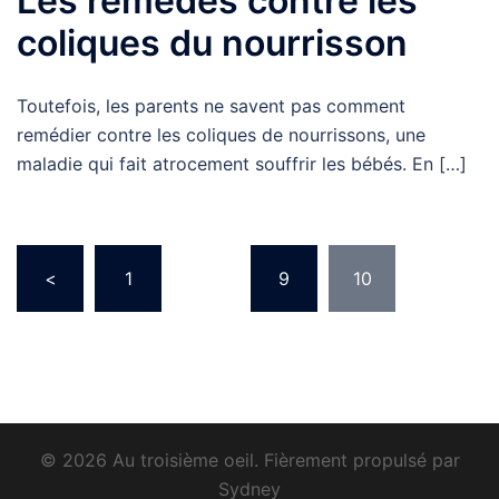
Les remèdes contre les
coliques du nourrisson
Toutefois, les parents ne savent pas comment
remédier contre les coliques de nourrissons, une
maladie qui fait atrocement souffrir les bébés. En […]
Pagination
<
1
…
9
10
des
publications
© 2026 Au troisième oeil. Fièrement propulsé par
Sydney