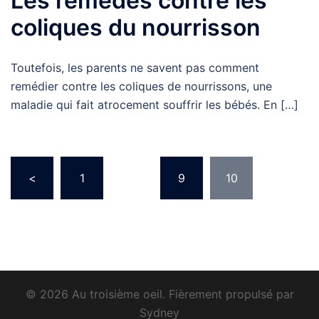
Les remèdes contre les
coliques du nourrisson
Toutefois, les parents ne savent pas comment
remédier contre les coliques de nourrissons, une
maladie qui fait atrocement souffrir les bébés. En […]
Pagination
<
1
…
9
10
des
publications
© 2026 Au troisième oeil. Fièrement propulsé par
Sydney