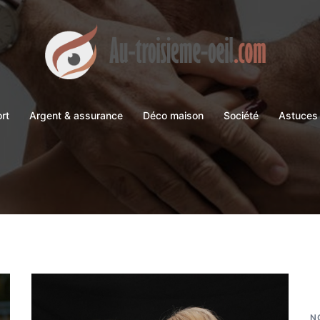
ort
Argent & assurance
Déco maison
Société
Astuces 
N